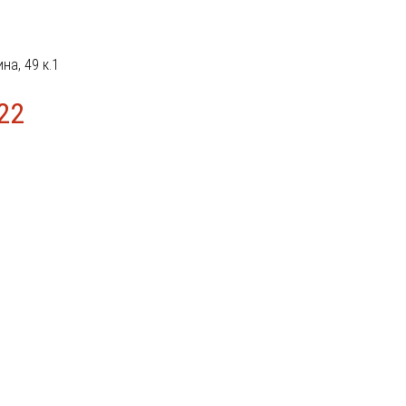
ина, 49 к.1
22