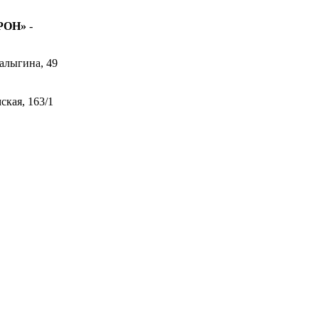
КРОН»
-
Малыгина, 49
мская, 163/1