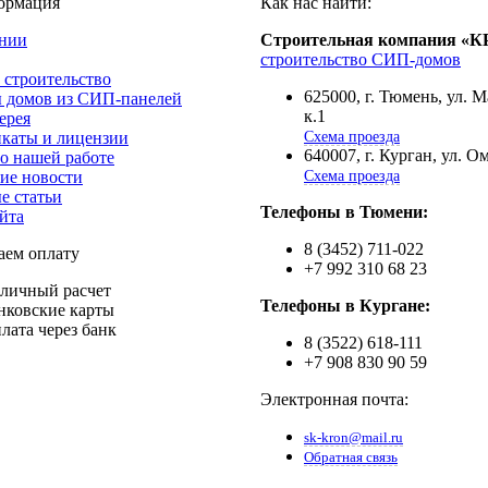
ормация
Как нас найти:
нии
Строительная компания «
строительство СИП-домов
 строительство
625000, г. Тюмень, ул. 
 домов из СИП-панелей
к.1
ерея
каты и лицензии
Схема проезда
640007, г. Курган, ул. О
о нашей работе
ие новости
Схема проезда
е статьи
Телефоны в Тюмени:
йта
8 (3452) 711-022
ем оплату
+7 992 310 68 23
личный расчет
Телефоны в Кургане:
нковские карты
лата через банк
8 (3522) 618-111
+7 908 830 90 59
Электронная почта:
sk-kron@mail.ru
Обратная связь